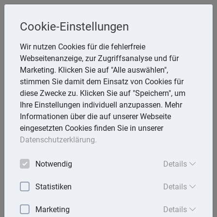
Cookie-Einstellungen
Inge Rathmann ,WP, StB & Helmut
Wir nutzen Cookies für die fehlerfreie
Melzer, StB
Webseitenanzeige, zur Zugriffsanalyse und für
Storchsnest 6, 74535 Mainhardt
Marketing. Klicken Sie auf "Alle auswählen",
Telefon: 7903 7736
stimmen Sie damit dem Einsatz von Cookies für
E-Mail:
rathmann.melzer@t-online.de
diese Zwecke zu. Klicken Sie auf "Speichern", um
Ihre Einstellungen individuell anzupassen. Mehr
Informationen über die auf unserer Webseite
eingesetzten Cookies finden Sie in unserer
Lexika
Datenschutzerklärung.
Volltext-Suche in den Lexika
Notwendig
Details
Suchen
Statistiken
Details
Steuerlexikon
Marketing
Details