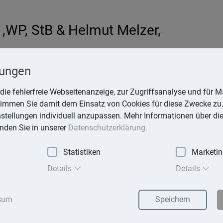
,WP, StB & Helmut Melzer,
hardt
lungen
-online.de
die fehlerfreie Webseitenanzeige, zur Zugriffsanalyse und für Ma
stimmen Sie damit dem Einsatz von Cookies für diese Zwecke zu.
instellungen individuell anzupassen. Mehr Informationen über di
inden Sie in unserer
Datenschutzerklärung.
Statistiken
Marketi
exika
Suchen
Details
Details
sum
Speichern
zamt