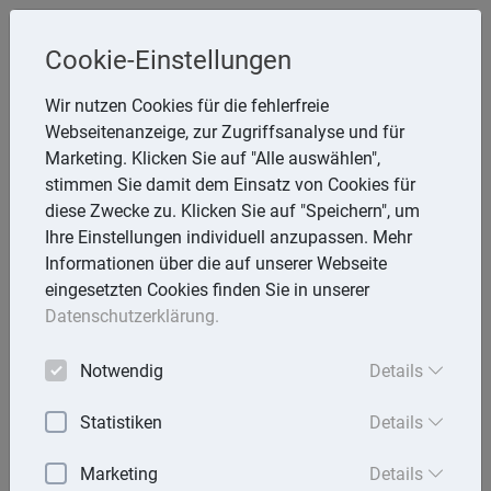
Cookie-Einstellungen
Inge Rathmann ,WP, StB & Helmut
Wir nutzen Cookies für die fehlerfreie
Melzer, StB
Webseitenanzeige, zur Zugriffsanalyse und für
Storchsnest 6, 74535 Mainhardt
Marketing. Klicken Sie auf "Alle auswählen",
Telefon: 7903 7736
stimmen Sie damit dem Einsatz von Cookies für
E-Mail:
rathmann.melzer@t-online.de
diese Zwecke zu. Klicken Sie auf "Speichern", um
Ihre Einstellungen individuell anzupassen. Mehr
Informationen über die auf unserer Webseite
eingesetzten Cookies finden Sie in unserer
Lexika
Datenschutzerklärung.
Volltext-Suche in den Lexika
Notwendig
Details
Suchen
Statistiken
Details
Steuerlexikon
Marketing
Details