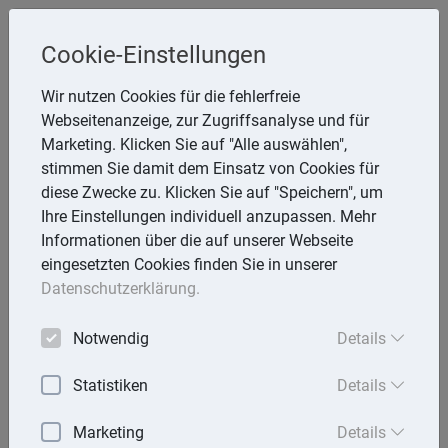
Cookie-Einstellungen
Inge Rathmann ,WP, StB & Helmut
Wir nutzen Cookies für die fehlerfreie
Melzer, StB
Webseitenanzeige, zur Zugriffsanalyse und für
Storchsnest 6, 74535 Mainhardt
Marketing. Klicken Sie auf "Alle auswählen",
Telefon: 7903 7736
stimmen Sie damit dem Einsatz von Cookies für
E-Mail:
rathmann.melzer@t-online.de
diese Zwecke zu. Klicken Sie auf "Speichern", um
Ihre Einstellungen individuell anzupassen. Mehr
Informationen über die auf unserer Webseite
eingesetzten Cookies finden Sie in unserer
Lexika
Datenschutzerklärung.
Volltext-Suche in den Lexika
Notwendig
Details
Suchen
Statistiken
Details
Steuerlexikon
Marketing
Details