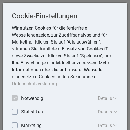
Cookie-Einstellungen
Inge Rathmann ,WP, StB & Helmut
Wir nutzen Cookies für die fehlerfreie
Melzer, StB
Webseitenanzeige, zur Zugriffsanalyse und für
Storchsnest 6, 74535 Mainhardt
Marketing. Klicken Sie auf "Alle auswählen",
Telefon: 7903 7736
stimmen Sie damit dem Einsatz von Cookies für
E-Mail:
rathmann.melzer@t-online.de
diese Zwecke zu. Klicken Sie auf "Speichern", um
Ihre Einstellungen individuell anzupassen. Mehr
Informationen über die auf unserer Webseite
eingesetzten Cookies finden Sie in unserer
Lexika
Datenschutzerklärung.
Volltext-Suche in den Lexika
Notwendig
Details
Suchen
Statistiken
Details
Steuerlexikon
Marketing
Details