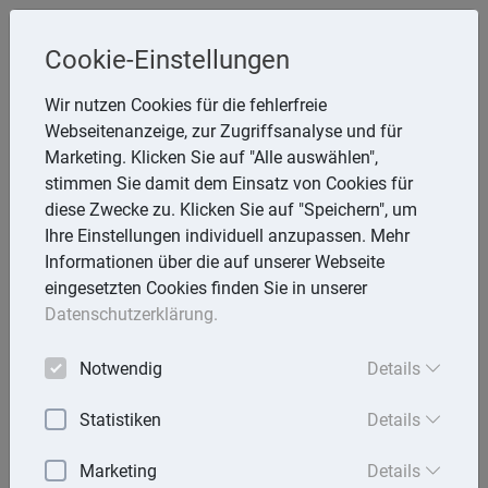
Cookie-Einstellungen
Inge Rathmann ,WP, StB & Helmut
Wir nutzen Cookies für die fehlerfreie
Melzer, StB
Webseitenanzeige, zur Zugriffsanalyse und für
Storchsnest 6, 74535 Mainhardt
Marketing. Klicken Sie auf "Alle auswählen",
Telefon: 7903 7736
stimmen Sie damit dem Einsatz von Cookies für
E-Mail:
rathmann.melzer@t-online.de
diese Zwecke zu. Klicken Sie auf "Speichern", um
Ihre Einstellungen individuell anzupassen. Mehr
Informationen über die auf unserer Webseite
eingesetzten Cookies finden Sie in unserer
Lexika
Datenschutzerklärung.
Volltext-Suche in den Lexika
Notwendig
Details
Suchen
Statistiken
Details
Steuerlexikon
Marketing
Details