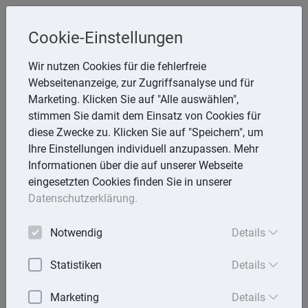
Cookie-Einstellungen
Inge Rathmann ,WP, StB & Helmut
Wir nutzen Cookies für die fehlerfreie
Melzer, StB
Webseitenanzeige, zur Zugriffsanalyse und für
Storchsnest 6, 74535 Mainhardt
Marketing. Klicken Sie auf "Alle auswählen",
Telefon: 7903 7736
stimmen Sie damit dem Einsatz von Cookies für
E-Mail:
rathmann.melzer@t-online.de
diese Zwecke zu. Klicken Sie auf "Speichern", um
Ihre Einstellungen individuell anzupassen. Mehr
Informationen über die auf unserer Webseite
eingesetzten Cookies finden Sie in unserer
Lexika
Datenschutzerklärung.
Volltext-Suche in den Lexika
Notwendig
Details
Suchen
Statistiken
Details
Steuerlexikon
Marketing
Details