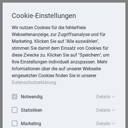
Cookie-Einstellungen
Inge Rathmann ,WP, StB & Helmut
Wir nutzen Cookies für die fehlerfreie
Melzer, StB
Webseitenanzeige, zur Zugriffsanalyse und für
Storchsnest 6, 74535 Mainhardt
Marketing. Klicken Sie auf "Alle auswählen",
Telefon: 7903 7736
stimmen Sie damit dem Einsatz von Cookies für
E-Mail:
rathmann.melzer@t-online.de
diese Zwecke zu. Klicken Sie auf "Speichern", um
Ihre Einstellungen individuell anzupassen. Mehr
Informationen über die auf unserer Webseite
eingesetzten Cookies finden Sie in unserer
Lexika
Datenschutzerklärung.
Volltext-Suche in den Lexika
Notwendig
Details
Suchen
Statistiken
Details
Steuerlexikon
Marketing
Details