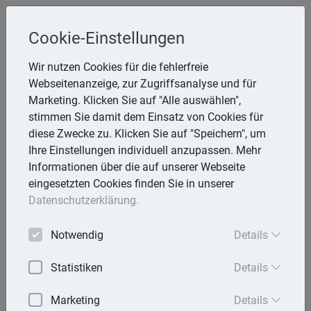
Cookie-Einstellungen
Inge Rathmann ,WP, StB & Helmut
Wir nutzen Cookies für die fehlerfreie
Melzer, StB
Webseitenanzeige, zur Zugriffsanalyse und für
Storchsnest 6, 74535 Mainhardt
Marketing. Klicken Sie auf "Alle auswählen",
Telefon: 7903 7736
stimmen Sie damit dem Einsatz von Cookies für
E-Mail:
rathmann.melzer@t-online.de
diese Zwecke zu. Klicken Sie auf "Speichern", um
Ihre Einstellungen individuell anzupassen. Mehr
Informationen über die auf unserer Webseite
eingesetzten Cookies finden Sie in unserer
Lexika
Datenschutzerklärung.
Volltext-Suche in den Lexika
Notwendig
Details
Suchen
Statistiken
Details
Steuerlexikon
Marketing
Details