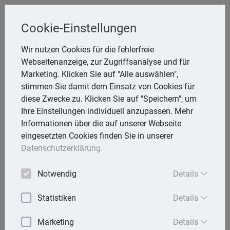
Cookie-Einstellungen
Inge Rathmann ,WP, StB & Helmut
Wir nutzen Cookies für die fehlerfreie
Melzer, StB
Webseitenanzeige, zur Zugriffsanalyse und für
Storchsnest 6, 74535 Mainhardt
Marketing. Klicken Sie auf "Alle auswählen",
Telefon: 7903 7736
stimmen Sie damit dem Einsatz von Cookies für
E-Mail:
rathmann.melzer@t-online.de
diese Zwecke zu. Klicken Sie auf "Speichern", um
Ihre Einstellungen individuell anzupassen. Mehr
Informationen über die auf unserer Webseite
eingesetzten Cookies finden Sie in unserer
Lexika
Datenschutzerklärung.
Volltext-Suche in den Lexika
Notwendig
Details
Suchen
Statistiken
Details
Steuerlexikon
Marketing
Details