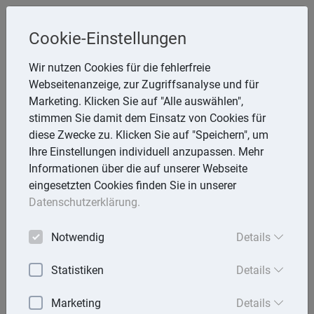
Cookie-Einstellungen
Inge Rathmann ,WP, StB & Helmut
Wir nutzen Cookies für die fehlerfreie
Melzer, StB
Webseitenanzeige, zur Zugriffsanalyse und für
Storchsnest 6, 74535 Mainhardt
Marketing. Klicken Sie auf "Alle auswählen",
Telefon: 7903 7736
stimmen Sie damit dem Einsatz von Cookies für
E-Mail:
rathmann.melzer@t-online.de
diese Zwecke zu. Klicken Sie auf "Speichern", um
Ihre Einstellungen individuell anzupassen. Mehr
Informationen über die auf unserer Webseite
eingesetzten Cookies finden Sie in unserer
Lexika
Datenschutzerklärung.
Volltext-Suche in den Lexika
Notwendig
Details
Suchen
Statistiken
Details
Steuerlexikon
Marketing
Details