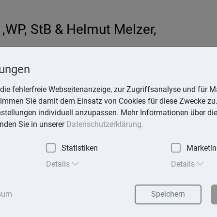
,WP, StB & Helmut Melzer,
hardt
lungen
-online.de
die fehlerfreie Webseitenanzeige, zur Zugriffsanalyse und für Ma
stimmen Sie damit dem Einsatz von Cookies für diese Zwecke zu.
instellungen individuell anzupassen. Mehr Informationen über di
inden Sie in unserer
Datenschutzerklärung.
Statistiken
Marketi
exika
Suchen
Details
Details
sum
Speichern