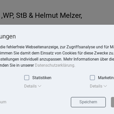
,WP, StB & Helmut Melzer,
hardt
lungen
-online.de
die fehlerfreie Webseitenanzeige, zur Zugriffsanalyse und für Ma
stimmen Sie damit dem Einsatz von Cookies für diese Zwecke zu.
instellungen individuell anzupassen. Mehr Informationen über di
inden Sie in unserer
Datenschutzerklärung.
Statistiken
Marketi
exika
Suchen
Details
Details
sum
Speichern
chtigkeiten