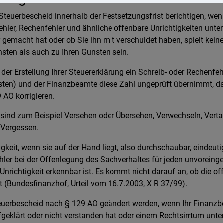
teuerbescheid innerhalb der Festsetzungsfrist berichtigen, wen
hler, Rechenfehler und ähnliche offenbare Unrichtigkeiten unter
gemacht hat oder ob Sie ihn mit verschuldet haben, spielt keine
sten als auch zu Ihren Gunsten sein.
der Erstellung Ihrer Steuererklärung ein Schreib- oder Rechenfehle
sten) und der Finanzbeamte diese Zahl ungeprüft übernimmt, d
 AO korrigieren.
 sind zum Beispiel Versehen oder Übersehen, Verwechseln, Vert
 Vergessen.
igkeit, wenn sie auf der Hand liegt, also durchschaubar, eindeuti
ehler bei der Offenlegung des Sachverhaltes für jeden unvorein
Unrichtigkeit erkennbar ist. Es kommt nicht darauf an, ob die of
 (Bundesfinanzhof, Urteil vom 16.7.2003, X R 37/99).
Steuerbescheid nach § 129 AO geändert werden, wenn Ihr Finanzb
klärt oder nicht verstanden hat oder einem Rechtsirrtum unterl