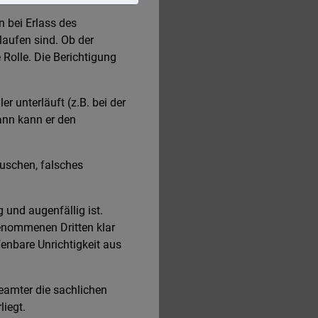
n bei Erlass des
laufen sind. Ob der
 Rolle. Die Berichtigung
r unterläuft (z.B. bei der
ann kann er den
auschen, falsches
g und augenfällig ist.
genommenen Dritten klar
fenbare Unrichtigkeit aus
eamter die sachlichen
iegt.