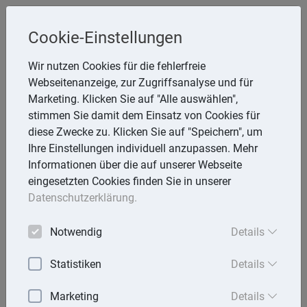
Cookie-Einstellungen
Inge Rathmann ,WP, StB & Helmut
Wir nutzen Cookies für die fehlerfreie
Melzer, StB
Webseitenanzeige, zur Zugriffsanalyse und für
Storchsnest 6, 74535 Mainhardt
Marketing. Klicken Sie auf "Alle auswählen",
Telefon: 7903 7736
stimmen Sie damit dem Einsatz von Cookies für
E-Mail:
rathmann.melzer@t-online.de
diese Zwecke zu. Klicken Sie auf "Speichern", um
Ihre Einstellungen individuell anzupassen. Mehr
Informationen über die auf unserer Webseite
eingesetzten Cookies finden Sie in unserer
Lexika
Datenschutzerklärung.
Volltext-Suche in den Lexika
Notwendig
Details
Suchen
Statistiken
Details
Steuerlexikon
Marketing
Details