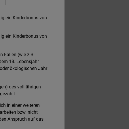
lig ein Kinderbonus von
lig ein Kinderbonus von
 Fällen (wie z.B.
 dem 18. Lebensjahr
n oder ökologischen Jahr
en) des volljährigen
gezahlt.
ch in einer weiteren
arbeiten bzw. nicht
 den Anspruch auf das