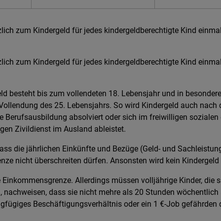
lich zum Kindergeld für jedes kindergeldberechtigte Kind einma
lich zum Kindergeld für jedes kindergeldberechtigte Kind einma
d besteht bis zum vollendeten 18. Lebensjahr und in besonderen
 Vollendung des 25. Lebensjahrs. So wird Kindergeld auch nach
e Berufsausbildung absolviert oder sich im freiwilligen soziale
igen Zivildienst im Ausland ableistet.
ass die jährlichen Einkünfte und Bezüge (Geld- und Sachleistung
ze nicht überschreiten dürfen. Ansonsten wird kein Kindergeld 
e Einkommensgrenze. Allerdings müssen volljährige Kinder, die si
 nachweisen, dass sie nicht mehre als 20 Stunden wöchentlich 
ingfügiges Beschäftigungsverhältnis oder ein 1 €-Job gefährden