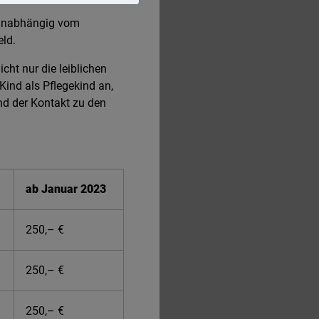
d unabhängig vom
eld.
cht nur die leiblichen
Kind als Pflegekind an,
nd der Kontakt zu den
1
ab Januar 2023
250,– €
250,– €
250,– €