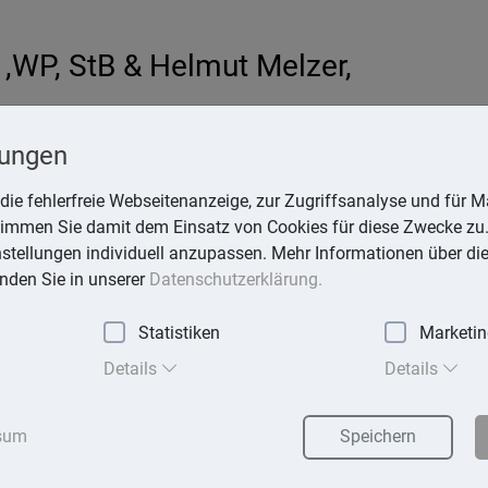
,WP, StB & Helmut Melzer,
hardt
lungen
-online.de
die fehlerfreie Webseitenanzeige, zur Zugriffsanalyse und für Ma
stimmen Sie damit dem Einsatz von Cookies für diese Zwecke zu.
instellungen individuell anzupassen. Mehr Informationen über di
inden Sie in unserer
Datenschutzerklärung.
Statistiken
Marketi
exika
Suchen
Details
Details
sum
Speichern