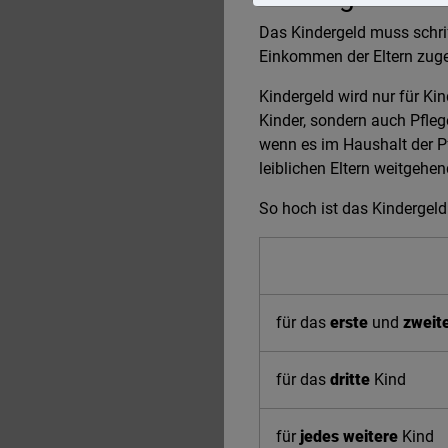
Das Kindergeld muss schri
Einkommen der Eltern zuges
Kindergeld wird nur für Kin
Kinder, sondern auch Pfleg
wenn es im Haushalt der Pf
leiblichen Eltern weitgehen
So hoch ist das Kindergeld
für das
erste
und
zweit
für das
dritte
Kind
für
jedes weitere
Kind