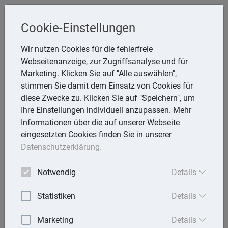
Cookie-Einstellungen
Inge Rathmann ,WP, StB & Helmut
Wir nutzen Cookies für die fehlerfreie
Melzer, StB
Webseitenanzeige, zur Zugriffsanalyse und für
Storchsnest 6, 74535 Mainhardt
Marketing. Klicken Sie auf "Alle auswählen",
Telefon: 7903 7736
stimmen Sie damit dem Einsatz von Cookies für
E-Mail:
rathmann.melzer@t-online.de
diese Zwecke zu. Klicken Sie auf "Speichern", um
Ihre Einstellungen individuell anzupassen. Mehr
Informationen über die auf unserer Webseite
eingesetzten Cookies finden Sie in unserer
Lexika
Datenschutzerklärung.
Volltext-Suche in den Lexika
Notwendig
Details
Suchen
Statistiken
Details
Steuerlexikon
Marketing
Details