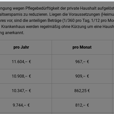
ingung wegen Pflegebedürftigkeit der private Haushalt aufgelös
tsersparnis zu reduzieren. Liegen die Voraussetzungen (Heim
hres vor, sind die anteiligen Beträge (1/360 pro Tag, 1/12 pro M
m Krankenhaus werden regelmäßig ohne Kürzung um eine Hausha
ng anerkannt.
pro Jahr
pro Monat
11.604,– €
967,– €
10.908,– €
909,– €
10.347,– €
862,25 €
9.744,– €
812,– €