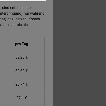
t, sind entstehende
unterbringung) nur während
onat) anzusetzen. Kosten
ltsersparnis als
pro Tag
32,23 €
30,30 €
28,74 €
27,– €