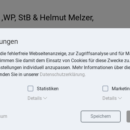
,WP, StB & Helmut Melzer,
hardt
lungen
-online.de
die fehlerfreie Webseitenanzeige, zur Zugriffsanalyse und für Ma
stimmen Sie damit dem Einsatz von Cookies für diese Zwecke zu.
instellungen individuell anzupassen. Mehr Informationen über di
inden Sie in unserer
Datenschutzerklärung.
Statistiken
Marketi
exika
Suchen
Details
Details
sum
Speichern
rnis