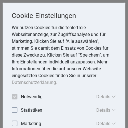
Cookie-Einstellungen
Inge Rathmann ,WP, StB & Helmut
Wir nutzen Cookies für die fehlerfreie
Melzer, StB
Webseitenanzeige, zur Zugriffsanalyse und für
Storchsnest 6, 74535 Mainhardt
Marketing. Klicken Sie auf "Alle auswählen",
Telefon: 7903 7736
stimmen Sie damit dem Einsatz von Cookies für
E-Mail:
rathmann.melzer@t-online.de
diese Zwecke zu. Klicken Sie auf "Speichern", um
Ihre Einstellungen individuell anzupassen. Mehr
Informationen über die auf unserer Webseite
eingesetzten Cookies finden Sie in unserer
Lexika
Datenschutzerklärung.
Volltext-Suche in den Lexika
Notwendig
Details
Suchen
Statistiken
Details
Steuerlexikon
Marketing
Details