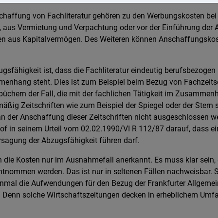
haffung von Fachliteratur gehören zu den Werbungskosten bei
t, aus Vermietung und Verpachtung oder vor der Einführung der 
ten aus Kapitalvermögen. Des Weiteren können Anschaffungskost
sfähigkeit ist, dass die Fachliteratur eindeutig berufsbezogen i
hang steht. Dies ist zum Beispiel beim Bezug von Fachzeitsch
büchern der Fall, die mit der fachlichen Tätigkeit im Zusammenh
mäßig Zeitschriften wie zum Beispiel der Spiegel oder der Stern 
e an der Anschaffung dieser Zeitschriften nicht ausgeschlossen 
of in seinem Urteil vom 02.02.1990/VI R 112/87 darauf, dass ei
rsagung der Abzugsfähigkeit führen darf.
 die Kosten nur im Ausnahmefall anerkannt. Es muss klar sein, 
ntnommen werden. Das ist nur in seltenen Fällen nachweisbar. S
einmal die Aufwendungen für den Bezug der Frankfurter Allgemei
Denn solche Wirtschaftszeitungen decken in erheblichem Umfan