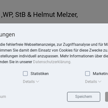
,WP, StB & Helmut Melzer,
hardt
lungen
-online.de
die fehlerfreie Webseitenanzeige, zur Zugriffsanalyse und für Ma
stimmen Sie damit dem Einsatz von Cookies für diese Zwecke zu.
instellungen individuell anzupassen. Mehr Informationen über di
inden Sie in unserer
Datenschutzerklärung.
Statistiken
Marketi
exika
Suchen
Details
Details
sum
Speichern