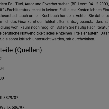
edem Fall Titel, Autor und Erwerber stehen (BFH vom 04.12.2003,
ff »Fachliteratur« reicht in keinem Fall, diese Kosten lehnen Fi
theoretisch auch um ein Kochbuch handeln. Achten Sie daher be
nämlich das Finanzamt den fehlerhaften Eintrag beanstanden, ist
dlung wohl kaum noch möglich. Sofern Sie häufig Fachliteratur 
e berufliche Notwendigkeit jedes einzelnen Titels erläutern. Das
die sonst kritisch untersucht werden, mit durchwinken.
eile (Quellen)
2
/04
/00
 K 3379/07
998, IX 606/97