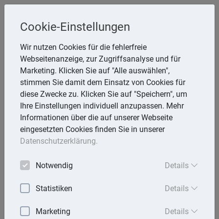
Cookie-Einstellungen
Inge Rathmann ,WP, StB & Helmut
Wir nutzen Cookies für die fehlerfreie
Melzer, StB
Webseitenanzeige, zur Zugriffsanalyse und für
Storchsnest 6, 74535 Mainhardt
Marketing. Klicken Sie auf "Alle auswählen",
Telefon: 7903 7736
stimmen Sie damit dem Einsatz von Cookies für
E-Mail:
rathmann.melzer@t-online.de
diese Zwecke zu. Klicken Sie auf "Speichern", um
Ihre Einstellungen individuell anzupassen. Mehr
Informationen über die auf unserer Webseite
eingesetzten Cookies finden Sie in unserer
Lexika
Datenschutzerklärung.
Volltext-Suche in den Lexika
Notwendig
Details
Suchen
Statistiken
Details
Steuerlexikon
Marketing
Details