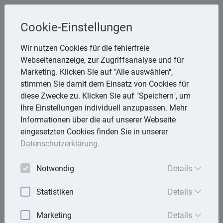
Cookie-Einstellungen
Inge Rathmann ,WP, StB & Helmut
Wir nutzen Cookies für die fehlerfreie
Melzer, StB
Webseitenanzeige, zur Zugriffsanalyse und für
Storchsnest 6, 74535 Mainhardt
Marketing. Klicken Sie auf "Alle auswählen",
Telefon: 7903 7736
stimmen Sie damit dem Einsatz von Cookies für
E-Mail:
rathmann.melzer@t-online.de
diese Zwecke zu. Klicken Sie auf "Speichern", um
Ihre Einstellungen individuell anzupassen. Mehr
Informationen über die auf unserer Webseite
eingesetzten Cookies finden Sie in unserer
Lexika
Datenschutzerklärung.
Volltext-Suche in den Lexika
Notwendig
Details
Suchen
Statistiken
Details
Steuerlexikon
Marketing
Details