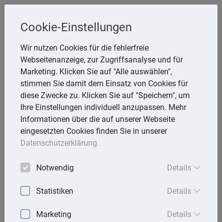
Cookie-Einstellungen
Inge Rathmann ,WP, StB & Helmut
Wir nutzen Cookies für die fehlerfreie
Melzer, StB
Webseitenanzeige, zur Zugriffsanalyse und für
Storchsnest 6, 74535 Mainhardt
Marketing. Klicken Sie auf "Alle auswählen",
Telefon: 7903 7736
stimmen Sie damit dem Einsatz von Cookies für
E-Mail:
rathmann.melzer@t-online.de
diese Zwecke zu. Klicken Sie auf "Speichern", um
Ihre Einstellungen individuell anzupassen. Mehr
Informationen über die auf unserer Webseite
eingesetzten Cookies finden Sie in unserer
Lexika
Datenschutzerklärung.
Volltext-Suche in den Lexika
Notwendig
Details
Suchen
Statistiken
Details
Steuerlexikon
Marketing
Details