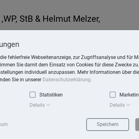
,WP, StB & Helmut Melzer,
hardt
lungen
-online.de
die fehlerfreie Webseitenanzeige, zur Zugriffsanalyse und für Ma
stimmen Sie damit dem Einsatz von Cookies für diese Zwecke zu.
instellungen individuell anzupassen. Mehr Informationen über di
inden Sie in unserer
Datenschutzerklärung.
Statistiken
Marketi
exika
Suchen
Details
Details
sum
Speichern
sten