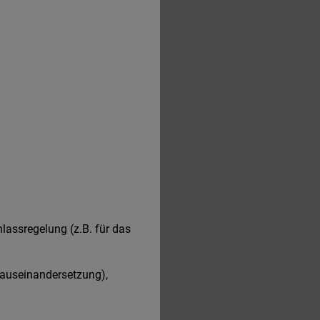
hlassregelung (z.B. für das
bauseinandersetzung),