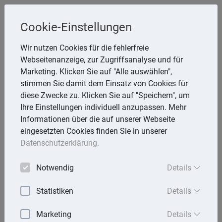
Cookie-Einstellungen
Inge Rathmann ,WP, StB & Helmut
Wir nutzen Cookies für die fehlerfreie
Melzer, StB
Webseitenanzeige, zur Zugriffsanalyse und für
Storchsnest 6, 74535 Mainhardt
Marketing. Klicken Sie auf "Alle auswählen",
Telefon: 7903 7736
stimmen Sie damit dem Einsatz von Cookies für
E-Mail:
rathmann.melzer@t-online.de
diese Zwecke zu. Klicken Sie auf "Speichern", um
Ihre Einstellungen individuell anzupassen. Mehr
Informationen über die auf unserer Webseite
eingesetzten Cookies finden Sie in unserer
Lexika
Datenschutzerklärung.
Volltext-Suche in den Lexika
Notwendig
Details
Suchen
Statistiken
Details
Steuerlexikon
Marketing
Details