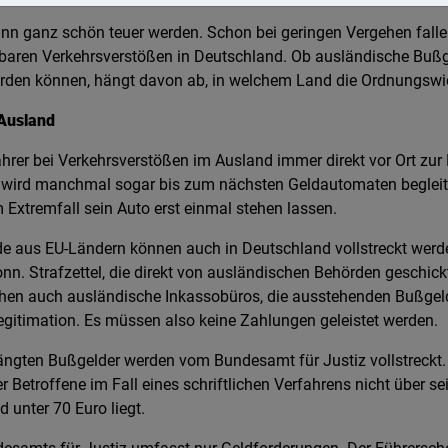
nn ganz schön teuer werden. Schon bei geringen Vergehen falle
chbaren Verkehrsverstößen in Deutschland. Ob ausländische Bußg
erden können, hängt davon ab, in welchem Land die Ordnungswi
Ausland
hrer bei Verkehrsverstößen im Ausland immer direkt vor Ort zur
er wird manchmal sogar bis zum nächsten Geldautomaten beglei
 Extremfall sein Auto erst einmal stehen lassen.
 aus EU-Ländern können auch in Deutschland vollstreckt werde
nn. Strafzettel, die direkt von ausländischen Behörden geschic
chen auch ausländische Inkassobüros, die ausstehenden Bußgeld
Legitimation. Es müssen also keine Zahlungen geleistet werden.
ängten Bußgelder werden vom Bundesamt für Justiz vollstreckt. 
r Betroffene im Fall eines schriftlichen Verfahrens nicht über s
 unter 70 Euro liegt.