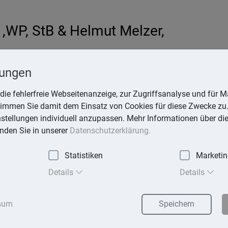
,WP, StB & Helmut Melzer,
hardt
lungen
-online.de
die fehlerfreie Webseitenanzeige, zur Zugriffsanalyse und für Ma
stimmen Sie damit dem Einsatz von Cookies für diese Zwecke zu.
instellungen individuell anzupassen. Mehr Informationen über di
inden Sie in unserer
Datenschutzerklärung.
Statistiken
Marketi
exika
Suchen
Details
Details
sum
Speichern
id im Ausland