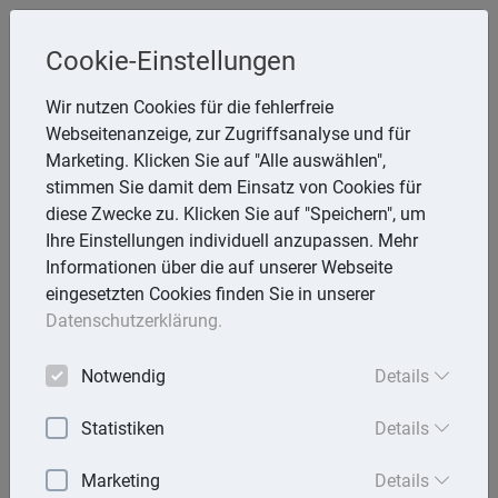
Cookie-Einstellungen
Inge Rathmann ,WP, StB & Helmut
Wir nutzen Cookies für die fehlerfreie
Melzer, StB
Webseitenanzeige, zur Zugriffsanalyse und für
Storchsnest 6, 74535 Mainhardt
Marketing. Klicken Sie auf "Alle auswählen",
Telefon: 7903 7736
stimmen Sie damit dem Einsatz von Cookies für
E-Mail:
rathmann.melzer@t-online.de
diese Zwecke zu. Klicken Sie auf "Speichern", um
Ihre Einstellungen individuell anzupassen. Mehr
Informationen über die auf unserer Webseite
eingesetzten Cookies finden Sie in unserer
Lexika
Datenschutzerklärung.
Volltext-Suche in den Lexika
Notwendig
Details
Suchen
Statistiken
Details
Rechtslexikon
Marketing
Details