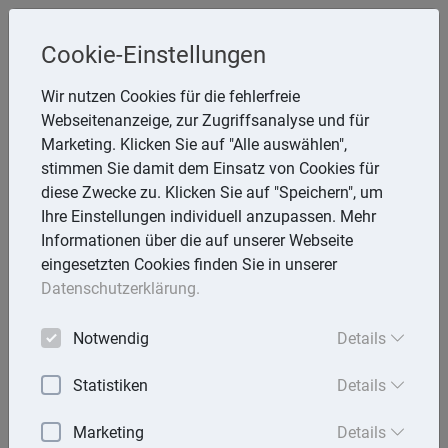
Cookie-Einstellungen
Inge Rathmann ,WP, StB & Helmut
Wir nutzen Cookies für die fehlerfreie
Melzer, StB
Webseitenanzeige, zur Zugriffsanalyse und für
Storchsnest 6, 74535 Mainhardt
Marketing. Klicken Sie auf "Alle auswählen",
Telefon: 7903 7736
stimmen Sie damit dem Einsatz von Cookies für
E-Mail:
rathmann.melzer@t-online.de
diese Zwecke zu. Klicken Sie auf "Speichern", um
Ihre Einstellungen individuell anzupassen. Mehr
Informationen über die auf unserer Webseite
eingesetzten Cookies finden Sie in unserer
Lexika
Datenschutzerklärung.
Volltext-Suche in den Lexika
Notwendig
Details
Suchen
Statistiken
Details
Rechtslexikon
Marketing
Details