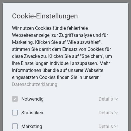
Cookie-Einstellungen
Inge Rathmann ,WP, StB & Helmut
Wir nutzen Cookies für die fehlerfreie
Melzer, StB
Webseitenanzeige, zur Zugriffsanalyse und für
Storchsnest 6, 74535 Mainhardt
Marketing. Klicken Sie auf "Alle auswählen",
Telefon: 7903 7736
stimmen Sie damit dem Einsatz von Cookies für
E-Mail:
rathmann.melzer@t-online.de
diese Zwecke zu. Klicken Sie auf "Speichern", um
Ihre Einstellungen individuell anzupassen. Mehr
Informationen über die auf unserer Webseite
eingesetzten Cookies finden Sie in unserer
Lexika
Datenschutzerklärung.
Volltext-Suche in den Lexika
Notwendig
Details
Suchen
Statistiken
Details
Rechtslexikon
Marketing
Details