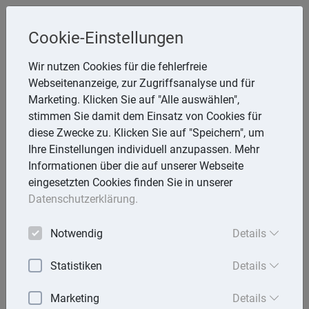
Cookie-Einstellungen
Inge Rathmann ,WP, StB & Helmut
Wir nutzen Cookies für die fehlerfreie
Melzer, StB
Webseitenanzeige, zur Zugriffsanalyse und für
Storchsnest 6, 74535 Mainhardt
Marketing. Klicken Sie auf "Alle auswählen",
Telefon: 7903 7736
stimmen Sie damit dem Einsatz von Cookies für
E-Mail:
rathmann.melzer@t-online.de
diese Zwecke zu. Klicken Sie auf "Speichern", um
Ihre Einstellungen individuell anzupassen. Mehr
Informationen über die auf unserer Webseite
eingesetzten Cookies finden Sie in unserer
Lexika
Datenschutzerklärung.
Volltext-Suche in den Lexika
Notwendig
Details
Suchen
Statistiken
Details
Rechtslexikon
Marketing
Details