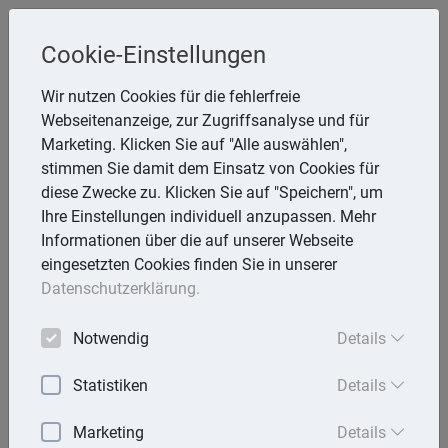
Cookie-Einstellungen
Inge Rathmann ,WP, StB & Helmut
Wir nutzen Cookies für die fehlerfreie
Melzer, StB
Webseitenanzeige, zur Zugriffsanalyse und für
Storchsnest 6, 74535 Mainhardt
Marketing. Klicken Sie auf "Alle auswählen",
Telefon: 7903 7736
stimmen Sie damit dem Einsatz von Cookies für
E-Mail:
rathmann.melzer@t-online.de
diese Zwecke zu. Klicken Sie auf "Speichern", um
Ihre Einstellungen individuell anzupassen. Mehr
Informationen über die auf unserer Webseite
eingesetzten Cookies finden Sie in unserer
Lexika
Datenschutzerklärung.
Volltext-Suche in den Lexika
Notwendig
Details
Suchen
Statistiken
Details
Rechtslexikon
Marketing
Details