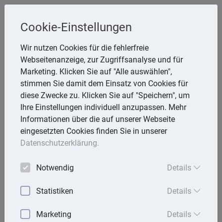
Cookie-Einstellungen
Inge Rathmann ,WP, StB & Helmut
Wir nutzen Cookies für die fehlerfreie
Melzer, StB
Webseitenanzeige, zur Zugriffsanalyse und für
Storchsnest 6, 74535 Mainhardt
Marketing. Klicken Sie auf "Alle auswählen",
Telefon: 7903 7736
stimmen Sie damit dem Einsatz von Cookies für
E-Mail:
rathmann.melzer@t-online.de
diese Zwecke zu. Klicken Sie auf "Speichern", um
Ihre Einstellungen individuell anzupassen. Mehr
Informationen über die auf unserer Webseite
eingesetzten Cookies finden Sie in unserer
Lexika
Datenschutzerklärung.
Volltext-Suche in den Lexika
Notwendig
Details
Suchen
Statistiken
Details
Rechtslexikon
Marketing
Details