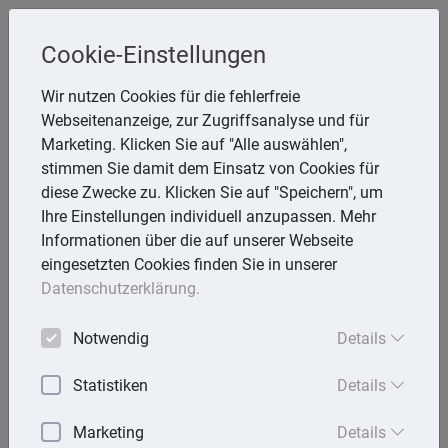
Cookie-Einstellungen
Inge Rathmann ,WP, StB & Helmut
Wir nutzen Cookies für die fehlerfreie
Melzer, StB
Webseitenanzeige, zur Zugriffsanalyse und für
Storchsnest 6, 74535 Mainhardt
Marketing. Klicken Sie auf "Alle auswählen",
Telefon: 7903 7736
stimmen Sie damit dem Einsatz von Cookies für
E-Mail:
rathmann.melzer@t-online.de
diese Zwecke zu. Klicken Sie auf "Speichern", um
Ihre Einstellungen individuell anzupassen. Mehr
Informationen über die auf unserer Webseite
eingesetzten Cookies finden Sie in unserer
Lexika
Datenschutzerklärung.
Volltext-Suche in den Lexika
Notwendig
Details
Suchen
Statistiken
Details
Rechtslexikon
Marketing
Details