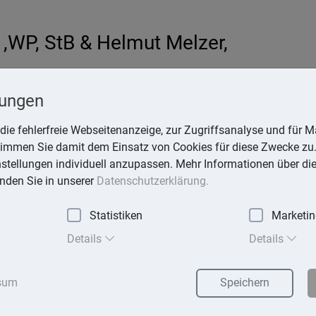
,WP, StB & Helmut Melzer,
hardt
lungen
-online.de
die fehlerfreie Webseitenanzeige, zur Zugriffsanalyse und für Ma
stimmen Sie damit dem Einsatz von Cookies für diese Zwecke zu.
instellungen individuell anzupassen. Mehr Informationen über di
inden Sie in unserer
Datenschutzerklärung.
Statistiken
Marketi
exika
Suchen
Details
Details
sum
Speichern
z bei Reisemangel