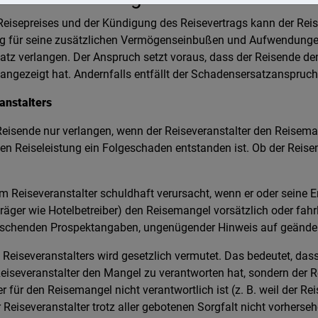
eisepreises und der Kündigung des Reisevertrags kann der Reis
g für seine zusätzlichen Vermögenseinbußen und Aufwendungen,
tz verlangen. Der Anspruch setzt voraus, dass der Reisende de
angezeigt hat. Andernfalls entfällt der Schadensersatzanspruch
anstalters
eisende nur verlangen, wenn der Reiseveranstalter den Reisema
n Reiseleistung ein Folgeschaden entstanden ist. Ob der Reise
Reiseveranstalter schuldhaft verursacht, wenn er oder seine Erf
träger wie Hotelbetreiber) den Reisemangel vorsätzlich oder fah
äuschenden Prospektangaben, ungenügender Hinweis auf geänder
eiseveranstalters wird gesetzlich vermutet. Das bedeutet, dass
iseveranstalter den Mangel zu verantworten hat, sondern der R
 für den Reisemangel nicht verantwortlich ist (z. B. weil der Re
r Reiseveranstalter trotz aller gebotenen Sorgfalt nicht vorher