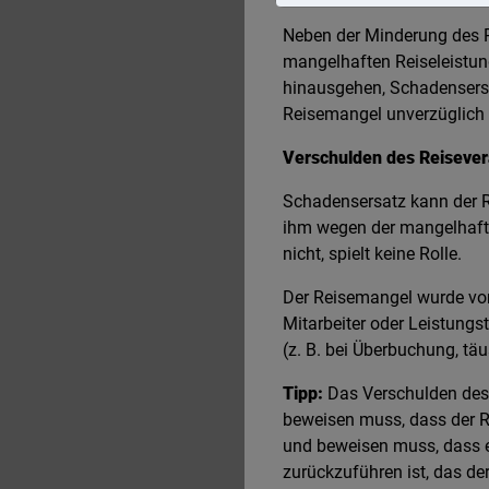
Neben der Minderung des R
mangelhaften Reiseleistun
hinausgehen, Schadensersa
Reisemangel unverzüglich 
Verschulden des Reisever
Schadensersatz kann der R
ihm wegen der mangelhafte
nicht, spielt keine Rolle.
Der Reisemangel wurde vom 
Mitarbeiter oder Leistungs
(z. B. bei Überbuchung, t
Tipp:
Das Verschulden des R
beweisen muss, dass der Re
und beweisen muss, dass er
zurückzuführen ist, das de