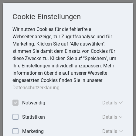
Cookie-Einstellungen
Inge Rathmann ,WP, StB & Helmut
Wir nutzen Cookies für die fehlerfreie
Melzer, StB
Webseitenanzeige, zur Zugriffsanalyse und für
Storchsnest 6, 74535 Mainhardt
Marketing. Klicken Sie auf "Alle auswählen",
Telefon: 7903 7736
stimmen Sie damit dem Einsatz von Cookies für
E-Mail:
rathmann.melzer@t-online.de
diese Zwecke zu. Klicken Sie auf "Speichern", um
Ihre Einstellungen individuell anzupassen. Mehr
Informationen über die auf unserer Webseite
eingesetzten Cookies finden Sie in unserer
Lexika
Datenschutzerklärung.
Volltext-Suche in den Lexika
Notwendig
Details
Suchen
Statistiken
Details
Rechtslexikon
Marketing
Details