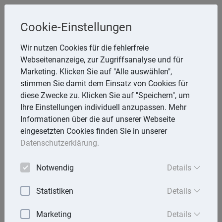
Cookie-Einstellungen
Inge Rathmann ,WP, StB & Helmut
Wir nutzen Cookies für die fehlerfreie
Melzer, StB
Webseitenanzeige, zur Zugriffsanalyse und für
Storchsnest 6, 74535 Mainhardt
Marketing. Klicken Sie auf "Alle auswählen",
Telefon: 7903 7736
stimmen Sie damit dem Einsatz von Cookies für
E-Mail:
rathmann.melzer@t-online.de
diese Zwecke zu. Klicken Sie auf "Speichern", um
Ihre Einstellungen individuell anzupassen. Mehr
Informationen über die auf unserer Webseite
eingesetzten Cookies finden Sie in unserer
Lexika
Datenschutzerklärung.
Volltext-Suche in den Lexika
Notwendig
Details
Suchen
Statistiken
Details
Rechtslexikon
Marketing
Details