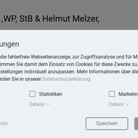
,WP, StB & Helmut Melzer,
hardt
lungen
-online.de
die fehlerfreie Webseitenanzeige, zur Zugriffsanalyse und für Ma
stimmen Sie damit dem Einsatz von Cookies für diese Zwecke zu.
instellungen individuell anzupassen. Mehr Informationen über di
inden Sie in unserer
Datenschutzerklärung.
Statistiken
Marketi
exika
Suchen
Details
Details
sum
Speichern
im Straßenverkehr