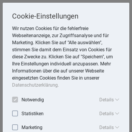
Cookie-Einstellungen
Inge Rathmann ,WP, StB & Helmut
Wir nutzen Cookies für die fehlerfreie
Melzer, StB
Webseitenanzeige, zur Zugriffsanalyse und für
Storchsnest 6, 74535 Mainhardt
Marketing. Klicken Sie auf "Alle auswählen",
Telefon: 7903 7736
stimmen Sie damit dem Einsatz von Cookies für
E-Mail:
rathmann.melzer@t-online.de
diese Zwecke zu. Klicken Sie auf "Speichern", um
Ihre Einstellungen individuell anzupassen. Mehr
Informationen über die auf unserer Webseite
eingesetzten Cookies finden Sie in unserer
Lexika
Datenschutzerklärung.
Volltext-Suche in den Lexika
Notwendig
Details
Suchen
Statistiken
Details
Rechtslexikon
Marketing
Details