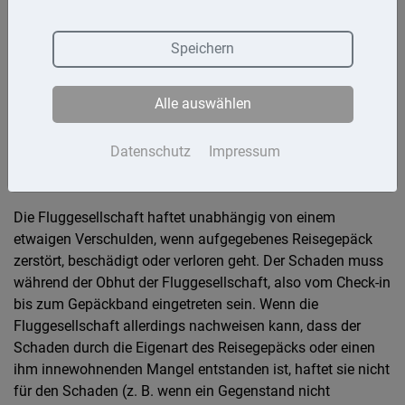
Gepäckschaden oder -verlust bei
Flugreisen
Speichern
Hinsichtlich der Haftung der Fluggesellschaft für
Gepäckschäden und den Verlust des Gepäcks ist von
Alle auswählen
Bedeutung, ob es sich um aufgegebenes Reisegepäck oder
um Handgepäck handelt.
Datenschutz
Impressum
Aufgegebenes Reisegepäck
Die Fluggesellschaft haftet unabhängig von einem
etwaigen Verschulden, wenn aufgegebenes Reisegepäck
zerstört, beschädigt oder verloren geht. Der Schaden muss
während der Obhut der Fluggesellschaft, also vom Check-in
bis zum Gepäckband eingetreten sein. Wenn die
Fluggesellschaft allerdings nachweisen kann, dass der
Schaden durch die Eigenart des Reisegepäcks oder einen
ihm innewohnenden Mangel entstanden ist, haftet sie nicht
für den Schaden (z. B. wenn ein Gegenstand nicht