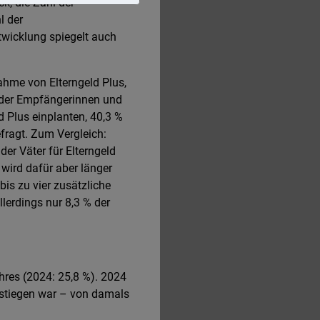
k, die Zahl der
l der
ntwicklung spiegelt auch
ahme von Elterngeld Plus,
l der Empfängerinnen und
d Plus einplanten, 40,3 %
efragt. Zum Vergleich:
der Väter für Elterngeld
 wird dafür aber länger
bis zu vier zusätzliche
erdings nur 8,3 % der
hres (2024: 25,8 %). 2024
gestiegen war – von damals