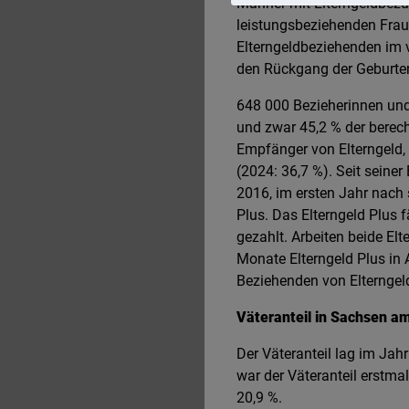
Männer mit Elterngeldbezug
leistungsbeziehenden Frau
Elterngeldbeziehenden im v
den Rückgang der Geburten
648 000 Bezieherinnen und
und zwar 45,2 % der berech
Empfänger von Elterngeld, 
(2024: 36,7 %). Seit seine
2016, im ersten Jahr nach 
Plus. Das Elterngeld Plus f
gezahlt. Arbeiten beide Elt
Monate Elterngeld Plus in
Beziehenden von Elterngel
Väteranteil in Sachsen a
Der Väteranteil lag im Jah
war der Väteranteil erstma
20,9 %.