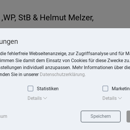
,WP, StB & Helmut Melzer,
hardt
lungen
-online.de
die fehlerfreie Webseitenanzeige, zur Zugriffsanalyse und für Ma
stimmen Sie damit dem Einsatz von Cookies für diese Zwecke zu.
instellungen individuell anzupassen. Mehr Informationen über di
inden Sie in unserer
Datenschutzerklärung.
Statistiken
Marketi
Details
Details
 Eltern mit Elterngeld Plus auf Höchststand
sum
Speichern
n und Männer in Deutschland haben im Jahr 2025 Elterngeld erh
als im Jahr 2024. Wie das Statistische Bundesamt (Destatis) mitt