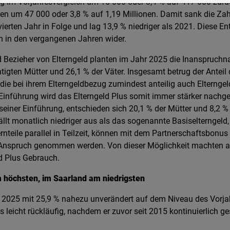
 im Vorjahresvergleich um 15 000 oder 3,4 % auf 417 000 zurüc
en um 47 000 oder 3,8 % auf 1,19 Millionen. Damit sank die Zah
ierten Jahr in Folge und lag 13,9 % niedriger als 2021. Diese E
 in den vergangenen Jahren wider.
 Bezieher von Elterngeld planten im Jahr 2025 die Inanspruchn
tigten Mütter und 26,1 % der Väter. Insgesamt betrug der Antei
die bei ihrem Elterngeldbezug zumindest anteilig auch Elterngel
r Einführung wird das Elterngeld Plus somit immer stärker nachg
seiner Einführung, entschieden sich 20,1 % der Mütter und 8,2 % 
ällt monatlich niedriger aus als das sogenannte Basiselterngeld,
ernteile parallel in Teilzeit, können mit dem Partnerschaftsbonus 
 Anspruch genommen werden. Von dieser Möglichkeit machten all
d Plus Gebrauch.
m höchsten, im Saarland am niedrigsten
r 2025 mit 25,9 % nahezu unverändert auf dem Niveau des Vorja
ls leicht rückläufig, nachdem er zuvor seit 2015 kontinuierlich 